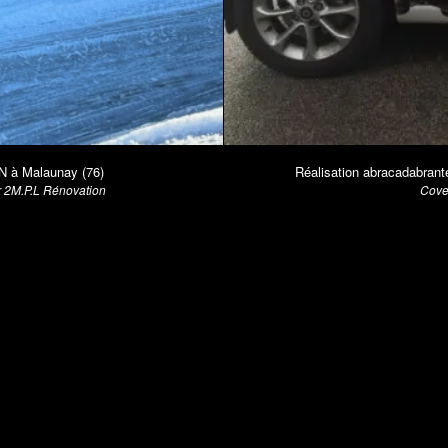
N à Malaunay (76)
Réalisation abracadabran
r 2M.P.L Rénovation
Cover