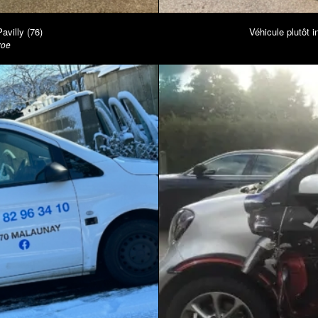
villy (76)
Véhicule plutôt
zoe