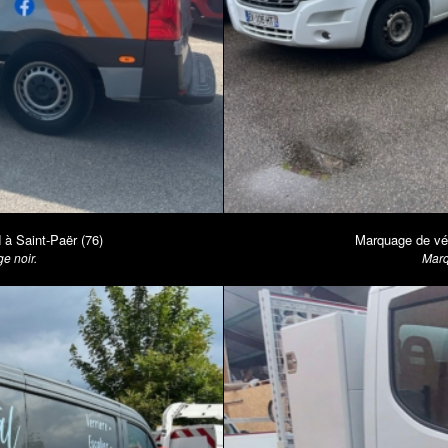
à Saint-Paër (76)
Marquage de vé
e noir.
Marq