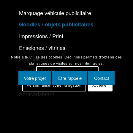
Marquage véhicule publicitaire
Goodies / objets publicitaires
Impressions / Print
Enseignes / vitrines
Notre site utilise des cookies. Ceci nous permets d'obtenir des
Signalétique
statistiques de visites sur nos internautes.
Signalisation routiere
En savoir plus sur les cookies
Votre projet
Être rappelé
Contact
Textile
Personnaliser votre navigation
Accepter
Abracadabrant
© Copyright – Angot Publicité | agence web :