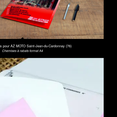
ts pour AZ MOTO Saint-Jean-du-Cardonnay (76)
Chemises à rabats format A4