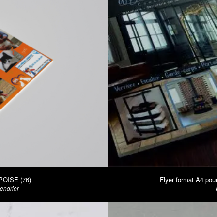
PPOISE (76)
Flyer format A4 po
lendrier