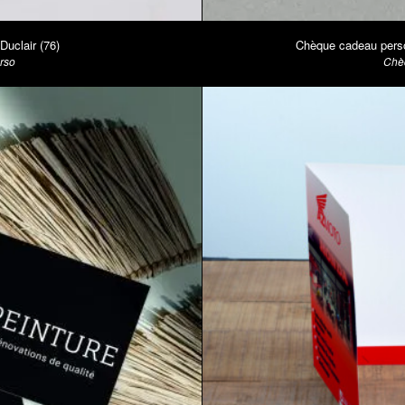
Duclair (76)
Chèque cadeau perso
erso
Chèq